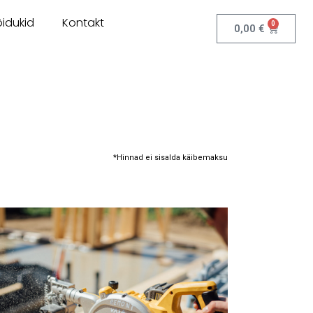
idukid
Kontakt
0
0,00
€
*Hinnad ei sisalda käibemaksu