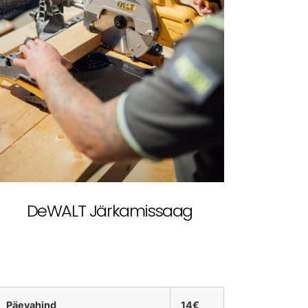
DeWALT Järkamissaag
Päevahind
14€