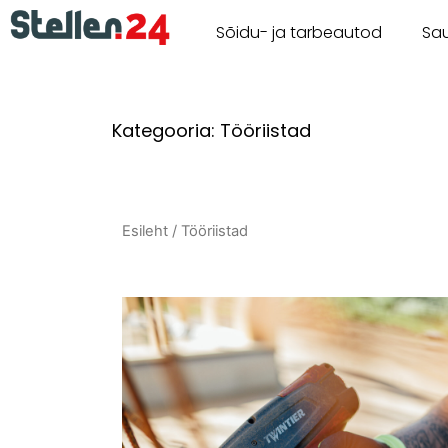
Sõidu- ja tarbeautod
Sa
Kategooria: Tööriistad
Esileht
/ Tööriistad