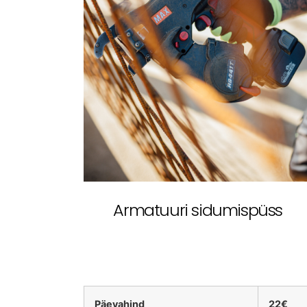
Armatuuri sidumispüss
Päevahind
22€