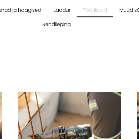
unad ja haagised
Laadur
Tööriistad
Muud sõ
Rendileping