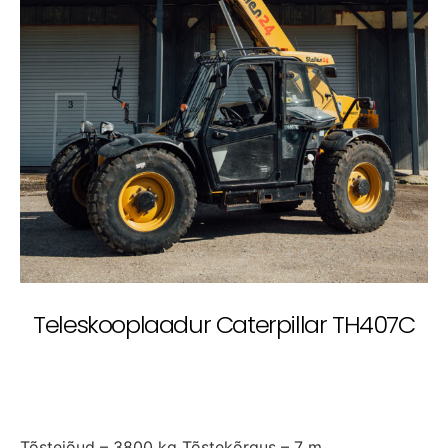
Teleskooplaadur Caterpillar TH407C
Tõstejõud – 3800 kg Tõstekõrgus – 7 m