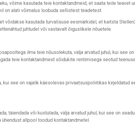
leku, võime kasutada teie kontaktandmeid, et saata teile teavet 
eil on alati võimalus loobuda sellistest teadetest.
avet võidakse kasutada turvalisuse eesmärkidel, et kaitsta Stel
tenähtud juhtudel või vastavalt õiguslikele nõuetele.
sapooltega ilma teie nõusolekuta, välja arvatud juhul, kui see o
gada teie kontaktandmeid sõidukite rentimisega seotud teenusepa
ua, kui see on vajalik käesolevas privaatsuspoliitikas kirjelda
a, täiendada või kustutada, välja arvatud juhul, kui see on seadus
a ühendust allpool toodud kontaktandmetel.