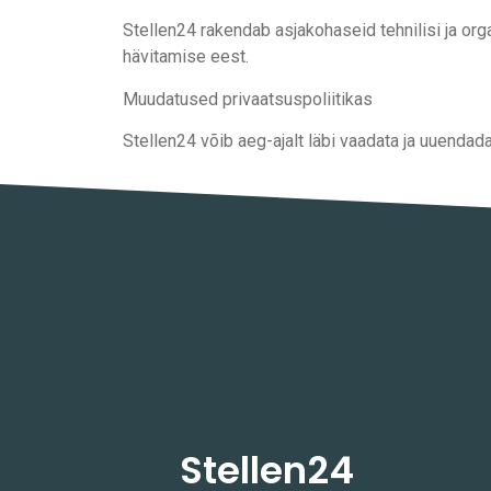
Stellen24 rakendab asjakohaseid tehnilisi ja org
hävitamise eest.
Muudatused privaatsuspoliitikas
Stellen24 võib aeg-ajalt läbi vaadata ja uuendad
Stellen24