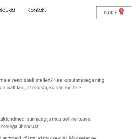
idukid
Kontakt
0
0,00
€
d meie veebisaidi stellen24.ee kasutamisega ning
likalt läbi, et mõista, kuidas me teie
taktandmed, sünniaeg ja muu selline teave.
te meiega ühendust.
rdi andmeid või muud makseviisi. Makseteave