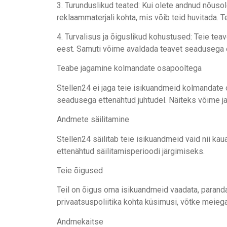
3. Turunduslikud teated: Kui olete andnud nõuso
reklaammaterjali kohta, mis võib teid huvitada. T
4. Turvalisus ja õiguslikud kohustused: Teie te
eest. Samuti võime avaldada teavet seadusega et
Teabe jagamine kolmandate osapooltega
Stellen24 ei jaga teie isikuandmeid kolmandate o
seadusega ettenähtud juhtudel. Näiteks võime ja
Andmete säilitamine
Stellen24 säilitab teie isikuandmeid vaid nii ka
ettenähtud säilitamisperioodi järgimiseks.
Teie õigused
Teil on õigus oma isikuandmeid vaadata, parandad
privaatsuspoliitika kohta küsimusi, võtke meieg
Andmekaitse