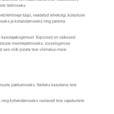
ste täitmiseks.
bilehitseja tüüpi, vaadatud lehekülgi, külastuse
miseks ja kohandamiseks ning parema
eie kasutajakogemust. Küpsised on väikesed
elistuste meeldejätmiseks, sisselogimise
see võib piirata teie võimalusi meie
eenuste pakkumiseks. Näiteks kasutame teie
 ning kohandamiseks vastavalt teie vajadustele