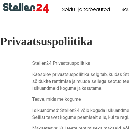
Sõidu- ja tarbeautod
Sa
Privaatsuspoliitika
Stellen24 Privaatsuspoliitika
Käesolev privaatsuspoliitika selgitab, kuidas St
sõidukite rentimise ja muude sellega seotud tee
isikuandmeid kogume ja kasutame.
Teave, mida me kogume
Isikuandmed: Stellen24 võib koguda isikuandmeid
Sellist teavet kogume peamiselt siis, kui te re
Makseteave: Kui teete rentimiseks makseid, võ