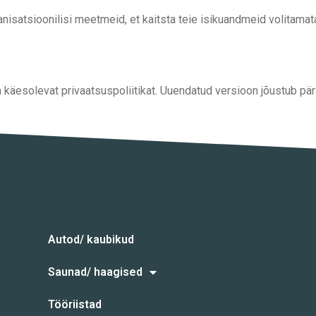
anisatsioonilisi meetmeid, et kaitsta teie isikuandmeid volitama
a käesolevat privaatsuspoliitikat. Uuendatud versioon jõustub pä
Autod/ kaubikud
Saunad/ haagised
Tööriistad