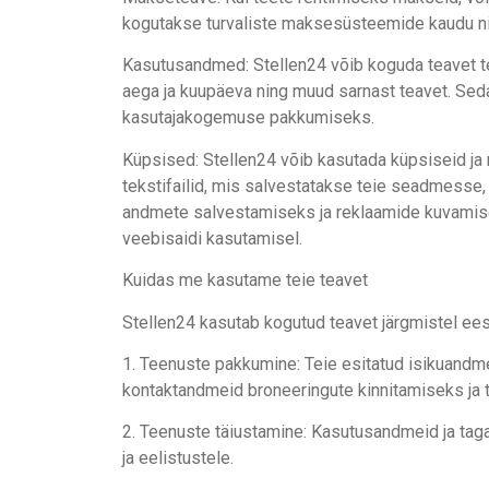
kogutakse turvaliste maksesüsteemide kaudu nin
Kasutusandmed: Stellen24 võib koguda teavet tei
aega ja kuupäeva ning muud sarnast teavet. Se
kasutajakogemuse pakkumiseks.
Küpsised: Stellen24 võib kasutada küpsiseid ja
tekstifailid, mis salvestatakse teie seadmesse,
andmete salvestamiseks ja reklaamide kuvamisek
veebisaidi kasutamisel.
Kuidas me kasutame teie teavet
Stellen24 kasutab kogutud teavet järgmistel ee
1. Teenuste pakkumine: Teie esitatud isikuandm
kontaktandmeid broneeringute kinnitamiseks ja
2. Teenuste täiustamine: Kasutusandmeid ja tag
ja eelistustele.