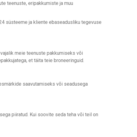
uute teenuste, eripakkumiste ja muu
len24 süsteeme ja kliente ebaseadusliku tegevuse
n vajalik meie teenuste pakkumiseks või
kkujatega, et täita teie broneeringuid.
tud eesmärkide saavutamiseks või seadusega
ega piiratud. Kui soovite seda teha või teil on