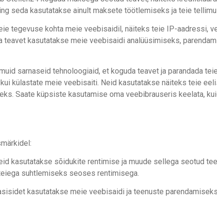
g seda kasutatakse ainult maksete töötlemiseks ja teie tellimu
e tegevuse kohta meie veebisaidil, näiteks teie IP-aadressi, vee
da teavet kasutatakse meie veebisaidi analüüsimiseks, parenda
 muid sarnaseid tehnoloogiaid, et koguda teavet ja parandada t
 kui külastate meie veebisaiti. Neid kasutatakse näiteks teie e
s. Saate küpsiste kasutamise oma veebibrauseris keelata, kuid 
smärkidel:
eid kasutatakse sõidukite rentimise ja muude sellega seotud t
 teiega suhtlemiseks seoses rentimisega.
asisidet kasutatakse meie veebisaidi ja teenuste parendamiseks