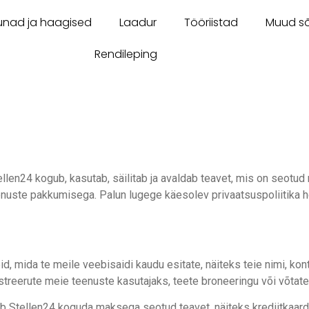
unad ja haagised
Laadur
Tööriistad
Muud sõ
Rendileping
ellen24 kogub, kasutab, säilitab ja avaldab teavet, mis on seotu
nuste pakkumisega. Palun lugege käesolev privaatsuspoliitika hoo
, mida te meile veebisaidi kaudu esitate, näiteks teie nimi, kon
gistreerute meie teenuste kasutajaks, teete broneeringu või võta
ib Stellen24 koguda maksega seotud teavet, näiteks krediitkaa