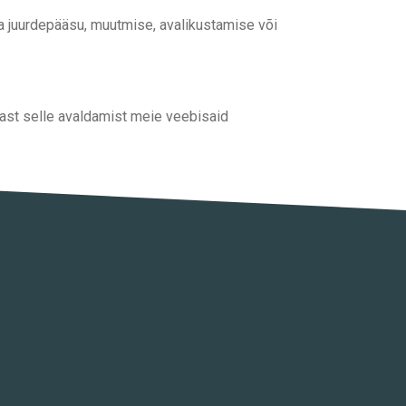
ta juurdepääsu, muutmise, avalikustamise või
rast selle avaldamist meie veebisaid