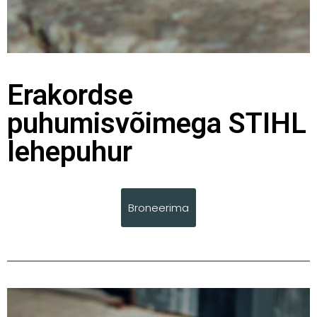
Erakordse
puhumisvõimega STIHL
lehepuhur
Broneerima