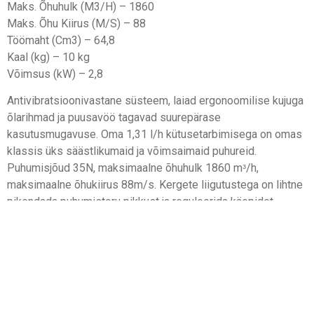
Maks. Õhuhulk (M3/H) – 1860
Maks. Õhu Kiirus (M/S) – 88
Töömaht (Cm3) – 64,8
Kaal (kg) – 10 kg
Võimsus (kW) – 2,8
Antivibratsioonivastane süsteem, laiad ergonoomilise kujuga
õlarihmad ja puusavöö tagavad suurepärase
kasutusmugavuse. Oma 1,31 l/h kütusetarbimisega on omas
klassis üks säästlikumaid ja võimsaimaid puhureid.
Puhumisjõud 35N, maksimaalne õhuhulk 1860 mᵌ/h,
maksimaalne õhukiirus 88m/s. Kergete liigutustega on lihtne
pikendada puhumistoru pikkust ja reguleerida käepidet.
STIHL puhurite lipulaev, mis sobib nii kodu- kui ka ärihoonete
ümbruses koristamiseks ning parkide ja staadionite
puhastamiseks. Sobib liiva, kergkruusa, lehtede, lahtise lume
ja muu lendleva sodi kokku puhumiseks. Antud puhur on
suurima puhumisvõimsusega turul pakutavatest. 4-taktiline
seguküttel töötav mootor annab eelise jõudluses, madalas