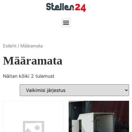
Esileht
/ Määramata
Määramata
Näitan kõiki 2 tulemust