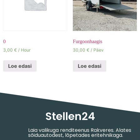
0
Furgoonhaagis
3,00
€
/ Hour
30,00
€
/ Päev
Loe edasi
Loe edasi
Stellen24
Laia valikuga renditeenus Rakveres. Alates
sõiduautodest, lõpetades eritehnikaga.