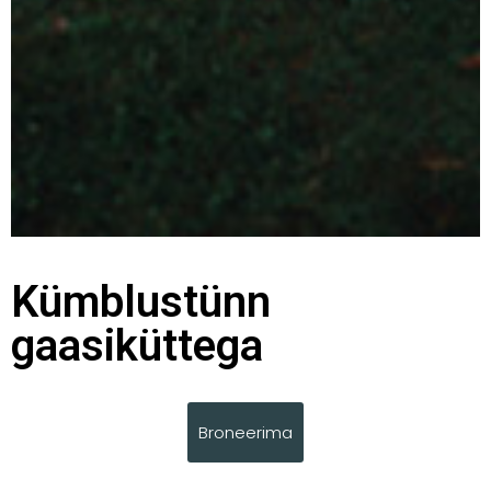
Kümblustünn
gaasiküttega
Broneerima